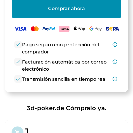
Comprar ahora
check
Pago seguro con protección del
info_outline
comprador
check
Facturación automática por correo
info_outline
electrónico
check
Transmisión sencilla en tiempo real
info_outline
3d-poker.de Cómpralo ya.
1.
shopping_cart